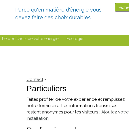
Parce qu'en matière d'énergie vous
devez faire des choix durables
Le bon choix de votre énergie
Écologie
n-air
Aérothermie
-
2 sections
Energie photovoltaïque
Géothermie
Contact
-
Particuliers
Faites profiter de votre expérience et remplissez
notre formulaire. Les informations transmises
restent anonymes pour les visiteurs :
Ajoutez votre
installation