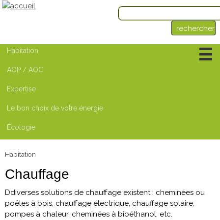
Habitation
Ouvrant
-
AOP / AOC
1 page
Chauffage
-
6 pages
Expertise
Isolation
-
3 pages
Sport et plein-air
-
Le bon choix de votre énergie
2 sections
Aérothermie
Écologie
Energie photovoltaïque
Géothermie
Habitation
Chauffage
Ddiverses solutions de chauffage existent : cheminées ou
poêles à bois, chauffage électrique, chauffage solaire,
pompes à chaleur, cheminées à bioéthanol, etc.