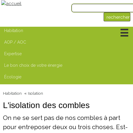
Habitation
Ouvrant
-
AOP / AOC
1 page
Chauffage
-
6 pages
Expertise
Isolation
-
3 pages
Sport et plein-air
-
Le bon choix de votre énergie
2 sections
Aérothermie
Écologie
Energie photovoltaïque
Géothermie
Habitation
Isolation
L'isolation des combles
On ne se sert pas de nos combles à part
pour entreposer deux ou trois choses. Est-