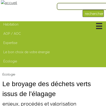
Habitation
Ouvrant
-
AOP / AOC
1 page
Chauffage
-
6 pages
Expertise
Isolation
-
3 pages
Sport et plein-air
-
Le bon choix de votre énergie
2 sections
Aérothermie
Écologie
Energie photovoltaïque
Géothermie
Écologie
Le broyage des déchets verts
issus de l’élagage
enjeux, procédés et valorisation